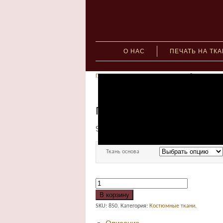
О НАС
ПЕЧАТЬ НА ТК
Главная
»
Костюмные ткани
» Принт 850
Принт 850
949.00
руб.
–
1,722.00
руб.
Ткань основа
В корзину
SKU:
850
.
Категория:
Костюмные ткани
.