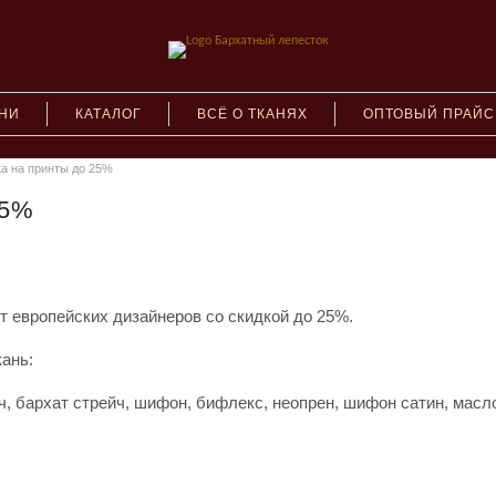
АНИ
КАТАЛОГ
ВСЁ О ТКАНЯХ
ОПТОВЫЙ ПРАЙС
а на принты до 25%
25%
т европейских дизайнеров со скидкой до 25%.
ань:
йч, бархат стрейч, шифон, бифлекс, неопрен, шифон сатин, масл