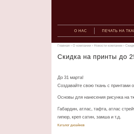
О НАС
ПЕЧАТЬ НА ТК
Главная
›
О компании
›
Новости компании
›
Скидк
Скидка на принты до 
До 31 марта!
Создавайте свою ткань с принтами о
Основы для нанесения рисунка на тк
Габардин, атлас, тафта, атлас стре
гипюр, креп сатин, замша и т.д.
Каталог дизайнов