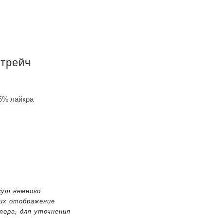
трейч
5% лайкра
у
гут немного
 их отображение
тора, для уточнения