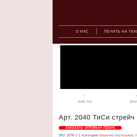
О НАС
ПЕЧАТЬ НА ТК
Главная
»
Блузочно-плательные
» Арт. 2040 ТиСи 
2040-000
2040
2040-502
2040
2040-703
2040
Арт. 2040 ТиСи стрейч
Заказать оптовый прайс
SKU:
2076-1-1
.
Категория:
Блузочно-плательные
,