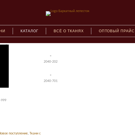
АНИ
КАТАЛОГ
ВСЁ О ТКАНЯХ
ОПТОВЫЙ ПРАЙС
стрейч
-101
2040-202
-601
2040-701
-999
Новое поступление
,
Ткани с