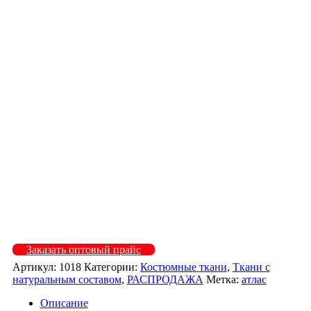
1018 — 901
1018 — 903
1018-204
1018-205
1018-301
1018-304
1018-306
1018-401
1018-603
1018-605
1018-607
1018-704
1018-706
1018-902
1018-904
Заказать оптовый прайс
Артикул:
1018
Категории:
Костюмные ткани
,
Ткани с
натуральным составом
,
РАСПРОДАЖА
Метка:
атлас
Описание