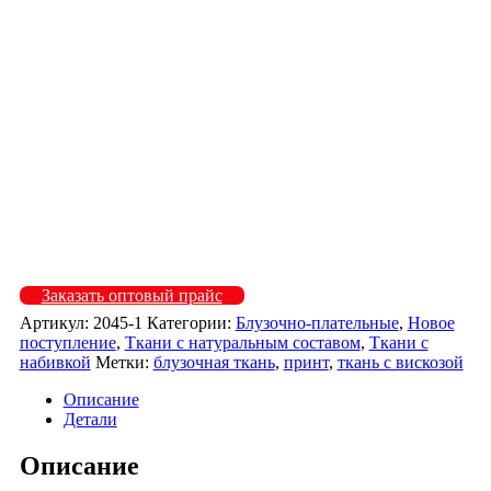
2045-111 (1)
2045-111 (2)
2045-112 (1)
2045-112 (2)
2045-113 (1)
2045-113
2045-114 (1)
2045-114 (2)
2045-116 (1)
2045-116
2045-117 (1)
2045-117 (2)
Заказать оптовый прайс
Артикул:
2045-1
Категории:
Блузочно-плательные
,
Новое
поступление
,
Ткани с натуральным составом
,
Ткани с
набивкой
Метки:
блузочная ткань
,
принт
,
ткань с вискозой
Описание
Детали
Описание