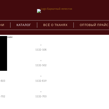
АНИ
КАТАЛОГ
ВСЁ О ТКАНЯХ
ОПТОВЫЙ ПРАЙС
132 Деним
-101
1132-106
-309
1132-502
-603
1132-619
-702
1132-703