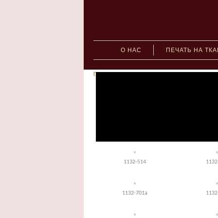
О НАС
ПЕЧАТЬ НА ТК
Главная
»
Ткани с натуральным составом
» Арт. 1
1132- 000
1132
1132-203
1132
1132-514
1132
1132-701а
1132