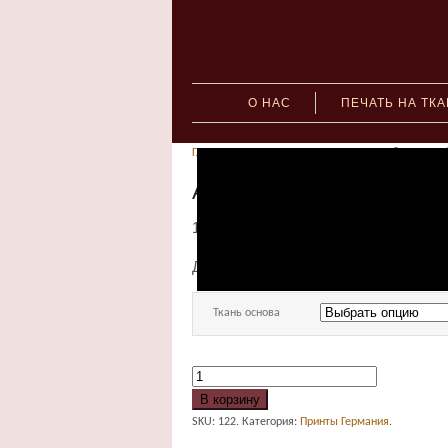
О НАС
ПЕЧАТЬ НА ТК
Главная
»
Принты Германия
» Арт. 93928 цв.1007 
Арт. 93928 цв.1007 (12
160.00
руб.
–
1,570.00
руб.
Для заказа принта укажите ткань ос
Ткань основа
В корзину
SKU:
122
.
Категория:
Принты Германия
.