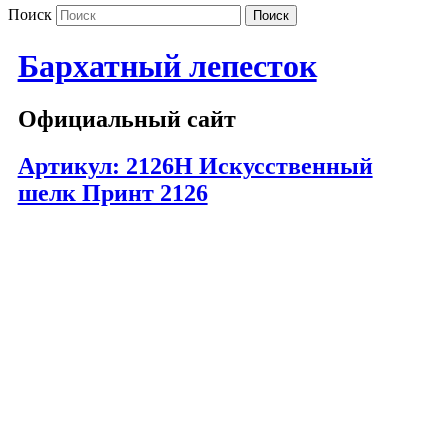
Поиск
Бархатный лепесток
Официальный сайт
Артикул: 2126Н Искусственный
шелк Принт 2126
1226-83
1226-88
1226-97
1226-98
1226-120
1226-121
1226-122
1226-123
1226-142