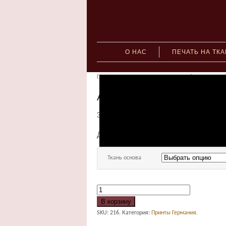
О НАС
ПЕЧАТЬ НА ТК
Главная
»
Принты Германия
» Арт. 96911 цв.1010 
Арт. 96911 цв.1010 (21
390.00
руб.
–
1,570.00
руб.
Для заказа принта укажите ткань ос
Ткань основа
В корзину
SKU:
216
.
Категория:
Принты Германия
.