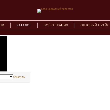
АНИ
КАТАЛОГ
ВСЁ О ТКАНЯХ
ОПТОВЫЙ ПРАЙС
(216)
6)
нову
Очистить