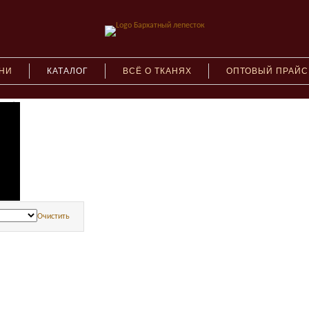
АНИ
КАТАЛОГ
ВСЁ О ТКАНЯХ
ОПТОВЫЙ ПРАЙС
(217)
7)
нову
Очистить