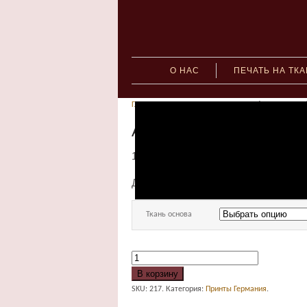
О НАС
ПЕЧАТЬ НА ТК
Главная
»
Принты Германия
» Арт. 96911 цв.1011 
Арт. 96911 цв.1011 (21
160.00
руб.
–
1,570.00
руб.
Для заказа принта укажите ткань ос
Ткань основа
В корзину
SKU:
217
.
Категория:
Принты Германия
.