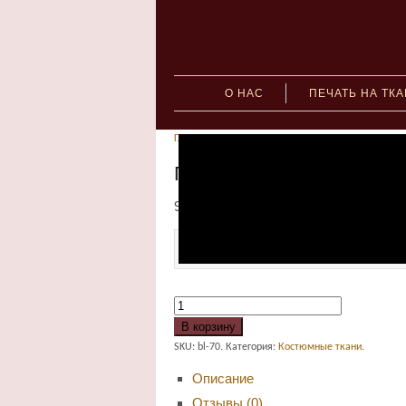
О НАС
ПЕЧАТЬ НА ТК
Главная
»
Костюмные ткани
» Принт эксклюзивн
Принт эксклюзивный 
949.00
руб.
–
1,722.00
руб.
Ткань основа
В корзину
SKU:
bl-70
.
Категория:
Костюмные ткани
.
Описание
Отзывы (0)