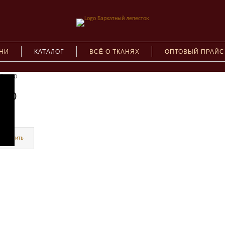
АНИ
КАТАЛОГ
ВСЁ О ТКАНЯХ
ОПТОВЫЙ ПРАЙС
ый №70
№70
Очистить