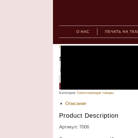
О НАС
ПЕЧАТЬ НА ТК
Главная
»
Сопутствующие товары
» Масло бесцве
Масло бесцветное ГОС
75.00
руб.
В КОРЗИНУ
Категория:
Сопутствующие товары
.
Описание
Product Description
Артикул: 7006