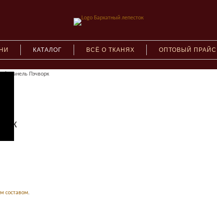
АНИ
КАТАЛОГ
ВСЁ О ТКАНЯХ
ОПТОВЫЙ ПРАЙС
116 Шанель Пэчворк
орк
ым составом
.