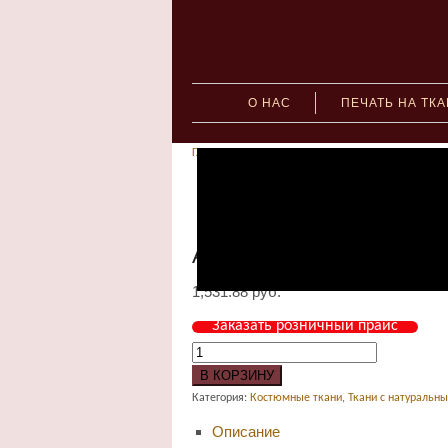
О НАС
ПЕЧАТЬ НА ТК
Главная
»
Ткани с натуральным составом
» Арт: 1
1116-701
Арт: 1116 Шанель Пэчв
1,531.88
руб.
Заказать розничный прайс
В КОРЗИНУ
Категория:
Костюмные ткани
,
Ткани с натуральн
Описание