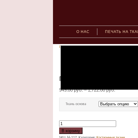
О НАС
ПЕЧАТЬ НА ТК
Главная
»
Костюмные ткани
» Принт эксклюзивн
1010Н-117э
Принт эксклюзивный 
949.00
руб.
–
1,722.00
руб.
Ткань основа
В корзину
SKU:
bl-117
.
Категория:
Костюмные ткани
.