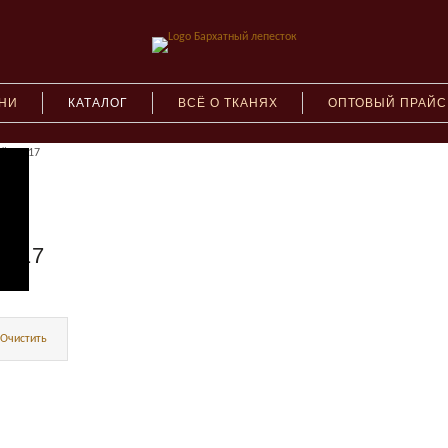
АНИ
КАТАЛОГ
ВСЁ О ТКАНЯХ
ОПТОВЫЙ ПРАЙС
ый №117
№117
Очистить