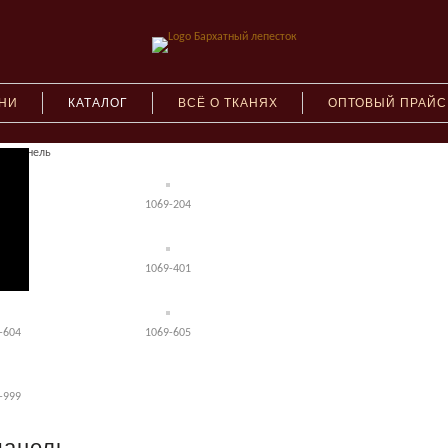
АНИ
КАТАЛОГ
ВСЁ О ТКАНЯХ
ОПТОВЫЙ ПРАЙС
ая шанель
-001
1069-204
-302
1069-401
-604
1069-605
-999
шанель