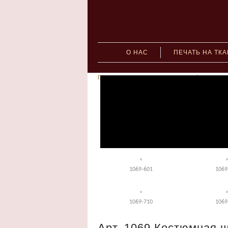
О НАС
ПЕЧАТЬ НА ТК
Главная
»
Костюмные ткани
» Арт. 1069 Костюмн
1069-000
1069
1069-205
1069
1069-601
1069
1069-710
1069
Арт. 1069 Костюмная 