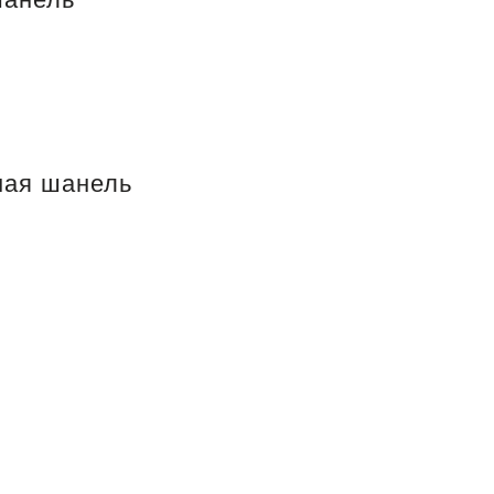
ная шанель
у