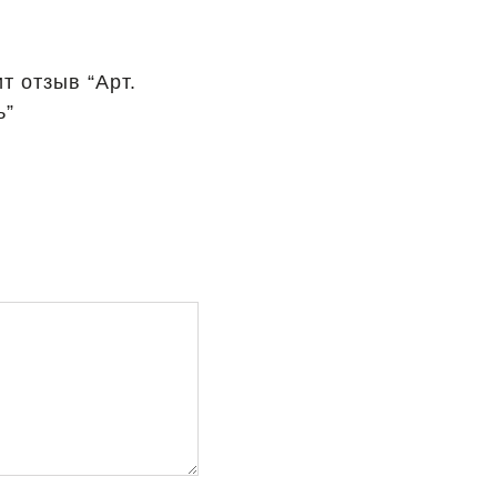
т отзыв “Арт.
ь”