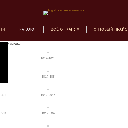
АНИ
КАТАЛОГ
ВСЁ О ТКАНЯХ
ОПТОВЫЙ ПРАЙС
019 Шотландка
-101
1019-102а
-104а
1019-105
-301
1019-501а
-503
1019-504