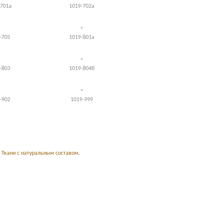
-701а
1019-702а
-705
1019-801а
-803
1019-804б
-902
1019-999
,
Ткани с натуральным составом
.