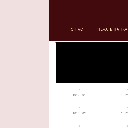
О НАС
ПЕЧАТЬ НА ТК
Главная
»
Ткани с натуральным составом
» Арт.1
1019-000
1019
1019-103б
1019
1019-201
1019
1019-502
1019