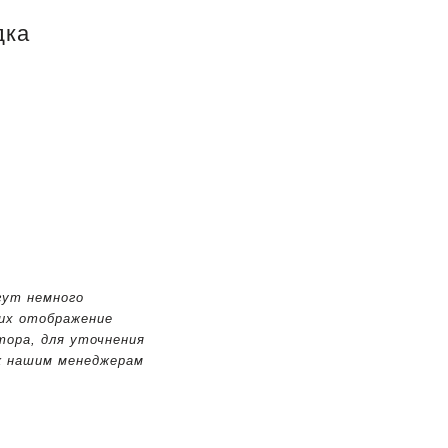
дка
у
гут немного
 их отображение
тора, для уточнения
к нашим менеджерам